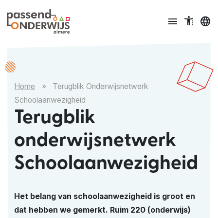
Ga naar content
menu
accessible_menu
language
Home
»
​Terugblik Onderwijsnetwerk
Schoolaanwezigheid
Terugblik
onderwijsnetwerk
Schoolaanwezigheid
Het belang van schoolaanwezigheid is groot en
dat hebben we gemerkt. Ruim 220 (onderwijs)