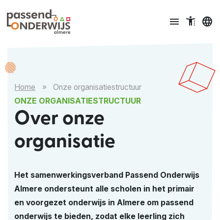
Ga naar content
menu
accessible_menu
language
Home
»
Onze organisatiestructuur
ONZE ORGANISATIESTRUCTUUR
Over onze
organisatie
Het samenwerkingsverband Passend Onderwijs
Almere ondersteunt alle scholen in het primair
en voorgezet onderwijs in Almere om passend
onderwijs te bieden, zodat elke leerling zich