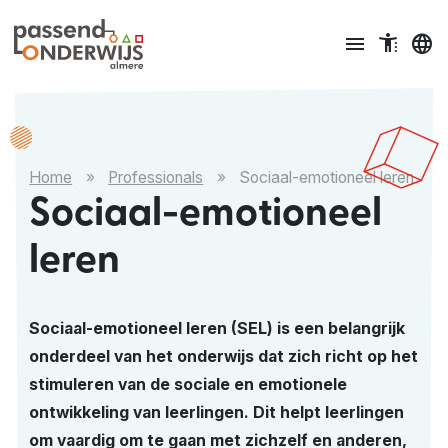
Ga naar content
menu
accessible_menu
language
Home
»
Professionals
»
Sociaal-emotioneel leren
Sociaal-emotioneel
leren
Sociaal-emotioneel leren (SEL) is een belangrijk
onderdeel van het onderwijs dat zich richt op het
stimuleren van de sociale en emotionele
ontwikkeling van leerlingen. Dit helpt leerlingen
om vaardig om te gaan met zichzelf en anderen,