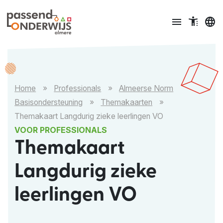
Ga naar content
menu
accessible_menu
language
Home
»
Professionals
»
Almeerse Norm
Basisondersteuning
»
Themakaarten
»
Themakaart Langdurig zieke leerlingen VO
VOOR PROFESSIONALS
Themakaart
Langdurig zieke
leerlingen VO