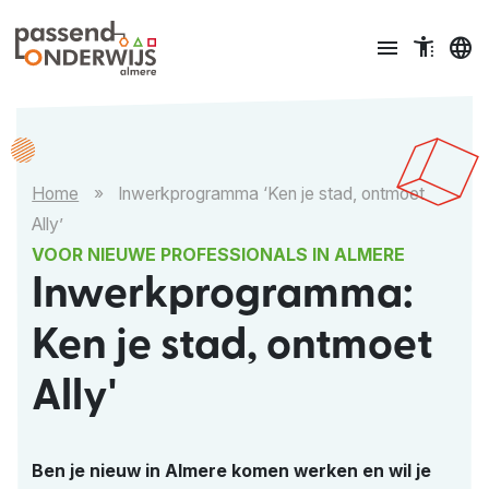
Ga naar content
menu
accessible_menu
language
Home
»
Inwerkprogramma ‘Ken je stad, ontmoet
Ally’
VOOR NIEUWE PROFESSIONALS IN ALMERE
Inwerkprogramma:
Ken je stad, ontmoet
Ally'
Ben je nieuw in Almere komen werken en wil je