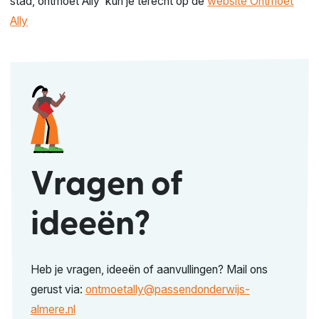
stad, ontmoet Ally’ kun je terecht op de
website Ontmoet
Ally
Vragen of
ideeën?
Heb je vragen, ideeën of aanvullingen? Mail ons
gerust via:
ontmoetally@passendonderwijs-
almere.nl