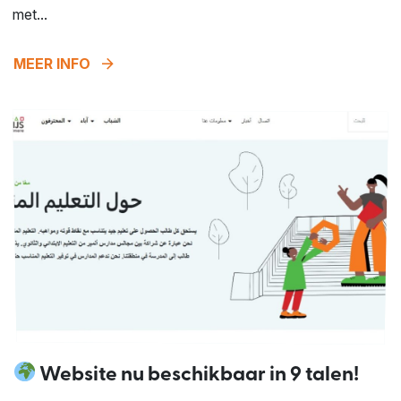
met...
arrow_forward
MEER INFO
Website nu beschikbaar in 9 talen!