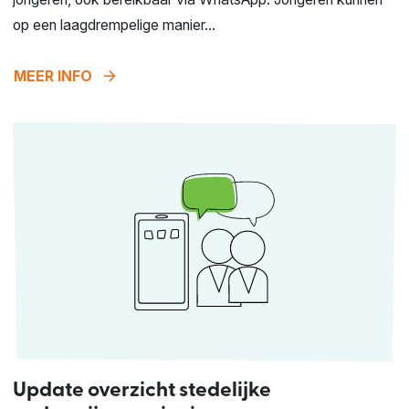
op een laagdrempelige manier...
arrow_forward
MEER INFO
Update overzicht stedelijke