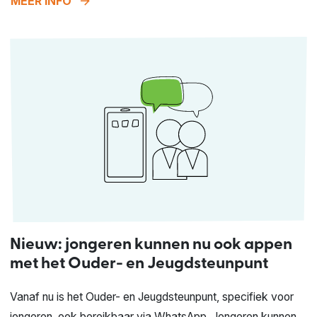
arrow_forward
MEER INFO
Nieuw: jongeren kunnen nu ook appen
met het Ouder- en Jeugdsteunpunt
Vanaf nu is het Ouder- en Jeugdsteunpunt, specifiek voor
jongeren, ook bereikbaar via WhatsApp. Jongeren kunnen