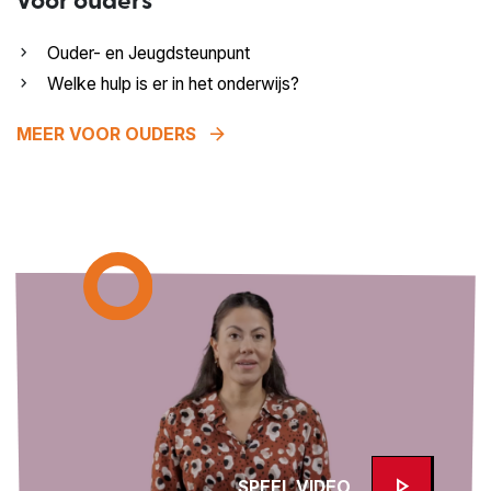
Voor ouders
Ouder- en Jeugdsteunpunt
Welke hulp is er in het onderwijs?
arrow_forward
MEER VOOR OUDERS
play_arrow
SPEEL VIDEO