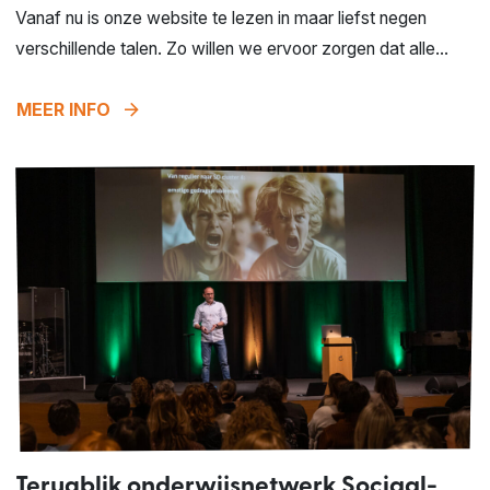
Vanaf nu is onze website te lezen in maar liefst negen
verschillende talen. Zo willen we ervoor zorgen dat alle...
arrow_forward
MEER INFO
Terugblik onderwijsnetwerk Sociaal-