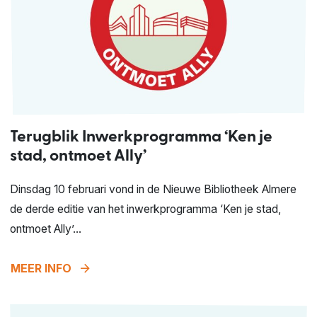
Terugblik Inwerkprogramma ‘Ken je
stad, ontmoet Ally’
Dinsdag 10 februari vond in de Nieuwe Bibliotheek Almere
de derde editie van het inwerkprogramma ‘Ken je stad,
ontmoet Ally’...
arrow_forward
MEER INFO