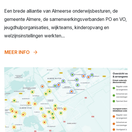
Een brede alliantie van Almeerse onderwijsbesturen, de
gemeente Almere, de samenwerkingsverbanden PO en VO,
jeugdhulporganisaties, wijkteams, kinderopvang en
welzijnsinstellingen werkten...
arrow_forward
MEER INFO